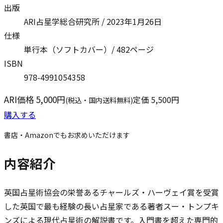
出版
ARI占星学総合研究所 /
2023年1月26日
仕様
単行本（ソフトカバー）/
482
ページ
ISBN
978-4991054358
ARI価格
5,000
円
定価
5,500
円
(税込・国内送料無料)
購入する
書店・Amazonでもお求めいただけます
内容紹介
英国占星術協会の栄誉あるチャールズ・ハーヴェイ賞を受賞
した英国で最も経験の長い占星家である著者スー・トンプキ
ンズによる現代占星術の解説書です。入門書を超えた専門的