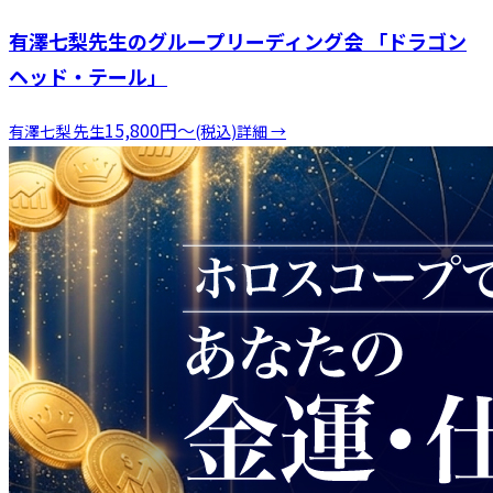
有澤七梨先生のグループリーディング会 「ドラゴン
ヘッド・テール」
15,800
円
〜
有澤七梨
先生
(税込)
詳細 →