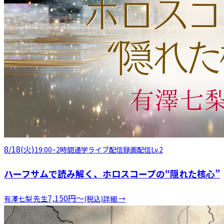
8/18(火)
19:00
~
2時間
通学
ライブ配信
録画配信
Lv.2
ハーフサムで読み解く、ホロスコープの“隠れた核心”
7,150
円
〜
有澤七梨
先生
(税込)
詳細 →