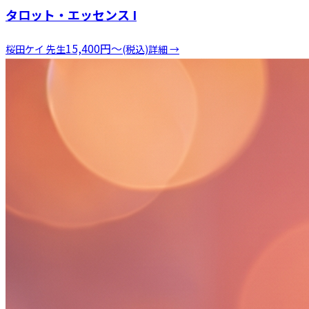
タロット・エッセンス I
15,400
円
〜
桜田ケイ
先生
(税込)
詳細 →