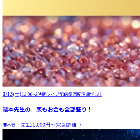
8/15(土)
13:00
~
3時間
ライブ配信
録画配信
通学
Lv.1
隈本先生の 恋もお金も全部盛り！
11,000
円
〜
隈本健一
先生
(税込)
詳細 →