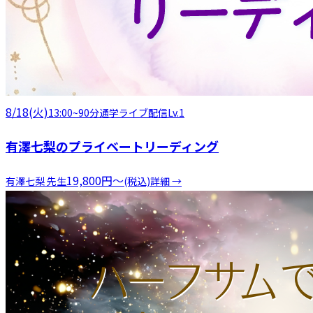
8/18(火)
13:00
~
90分
通学
ライブ配信
Lv.1
有澤七梨のプライベートリーディング
19,800
円
〜
有澤七梨
先生
(税込)
詳細 →