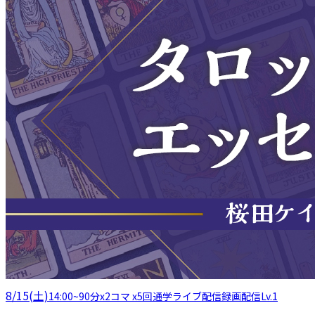
8/15(土)
14:00
~
90分x2コマ x5回
通学
ライブ配信
録画配信
Lv.1