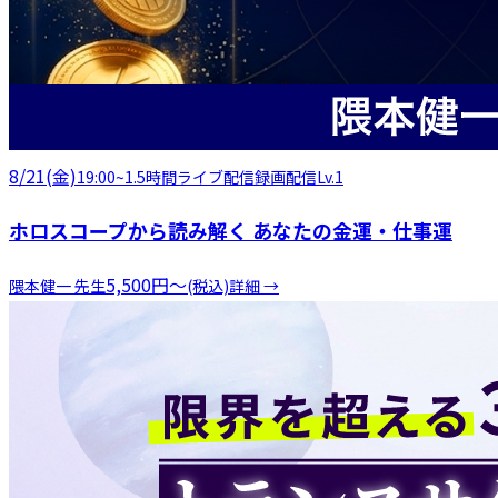
8/21(金)
19:00
~
1.5時間
ライブ配信
録画配信
Lv.1
ホロスコープから読み解く あなたの金運・仕事運
5,500
円
〜
隈本健一
先生
(税込)
詳細 →