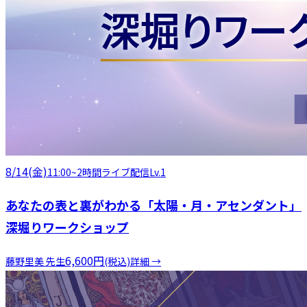
8/14(金)
11:00
~
2時間
ライブ配信
Lv.1
あなたの表と裏がわかる「太陽・月・アセンダント」
深堀りワークショップ
6,600
円
藤野里美
先生
(税込)
詳細 →