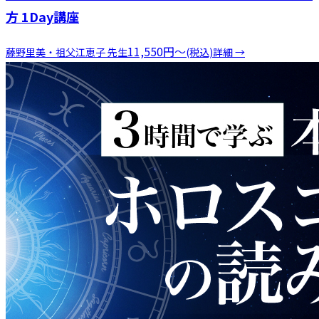
方 1Day講座
11,550
円
〜
藤野里美・祖父江恵子
先生
(税込)
詳細 →