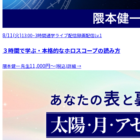
8/11(火)
13:00
~
3時間
通学
ライブ配信
録画配信
Lv.1
３時間で学ぶ・本格的なホロスコープの読み方
11,000
円
〜
隈本健一
先生
(税込)
詳細 →