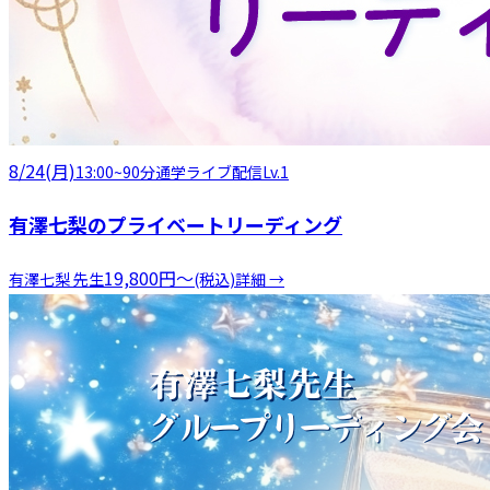
8/24(月)
13:00
~
90分
通学
ライブ配信
Lv.1
有澤七梨のプライベートリーディング
19,800
円
〜
有澤七梨
先生
(税込)
詳細 →