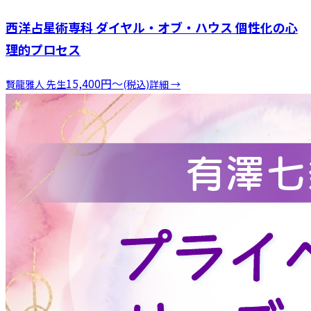
西洋占星術専科 ダイヤル・オブ・ハウス 個性化の心
理的プロセス
15,400
円
〜
賢龍雅人
先生
(税込)
詳細 →