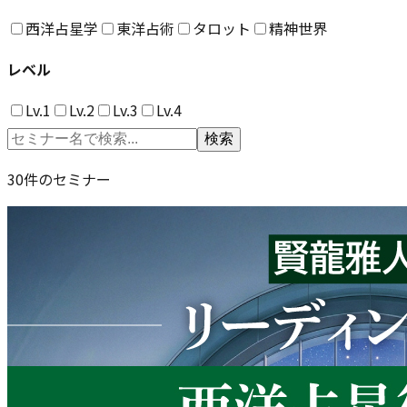
西洋占星学
東洋占術
タロット
精神世界
レベル
Lv.1
Lv.2
Lv.3
Lv.4
検索
30
件のセミナー