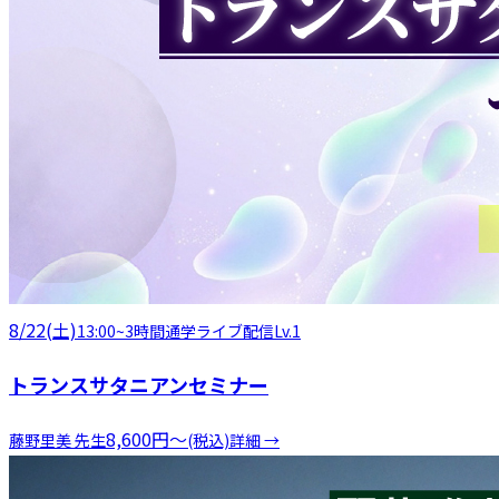
8/22(土)
13:00
~
3時間
通学
ライブ配信
Lv.1
トランスサタニアンセミナー
8,600
円
〜
藤野里美
先生
(税込)
詳細 →