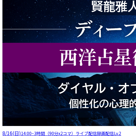
8/16(日)
14:00
~
3時間（90分x2コマ）
ライブ配信
録画配信
Lv.2