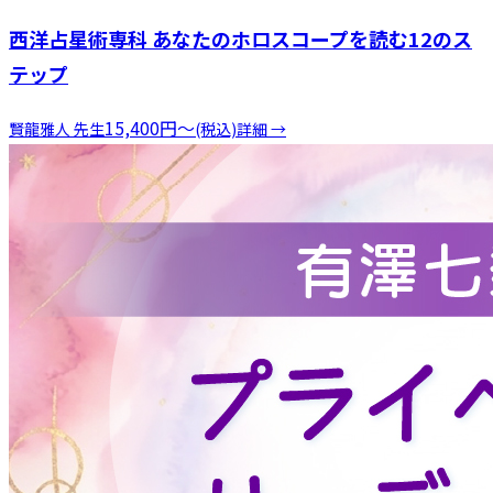
西洋占星術専科 あなたのホロスコープを読む12のス
テップ
15,400
円
〜
賢龍雅人
先生
(税込)
詳細 →