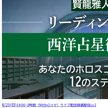
8/23(日)
14:00
~
3時間（90分x2コマ）
ライブ配信
録画配信
Lv.2