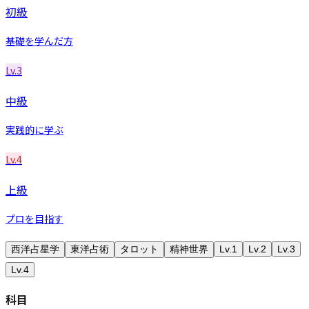
初級
基礎を学んだ方
Lv.3
中級
実践的に学ぶ
Lv.4
上級
プロを目指す
西洋占星学
東洋占術
タロット
精神世界
Lv.1
Lv.2
Lv.3
Lv.4
科目