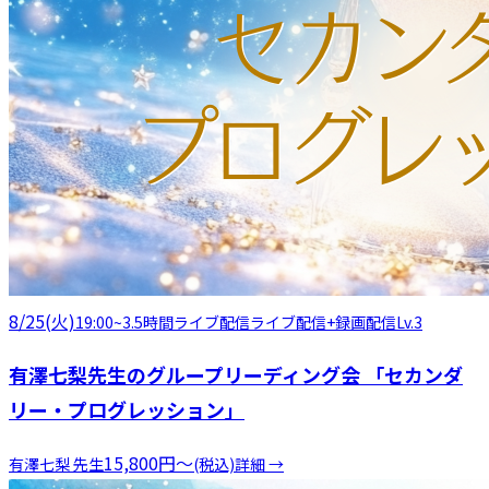
8/25(火)
19:00
~
3.5時間
ライブ配信
ライブ配信+録画配信
Lv.3
有澤七梨先生のグループリーディング会 「セカンダ
リー・プログレッション」
15,800
円
〜
有澤七梨
先生
(税込)
詳細 →