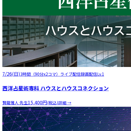
7/26(日)
3時間（90分x2コマ）
ライブ配信
録画配信
Lv.1
西洋占星術専科 ハウスとハウスコネクション
15,400
円
賢龍雅人
先生
(税込)
詳細 →