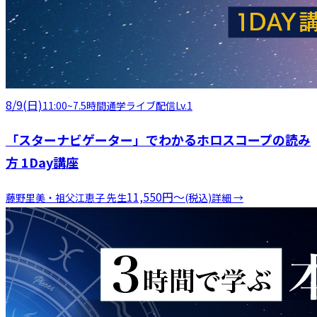
8/9(日)
11:00
~
7.5時間
通学
ライブ配信
Lv.1
「スターナビゲーター」でわかるホロスコープの読み
方 1Day講座
11,550
円
〜
藤野里美・祖父江恵子
先生
(税込)
詳細 →