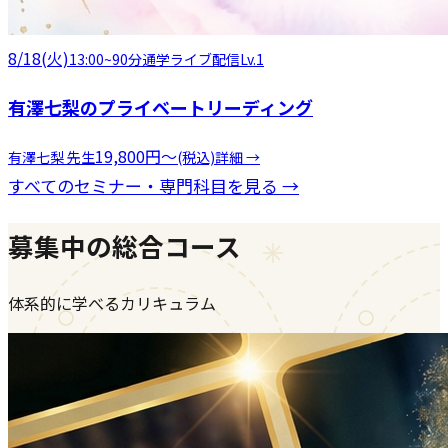
8/18(火)
13:00
~
90分
通学
ライブ配信
Lv.1
有澤七梨のプライベートリーディング
19,800
円
〜
有澤七梨
先生
(税込)
詳細 →
すべてのセミナー・専門科目を見る →
募集中の総合コース
体系的に学べるカリキュラム