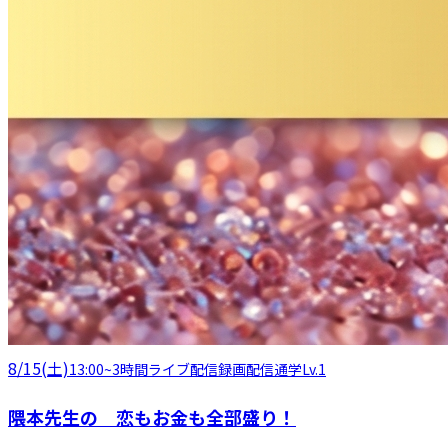
8/15(土)
13:00
~
3時間
ライブ配信
録画配信
通学
Lv.1
隈本先生の 恋もお金も全部盛り！