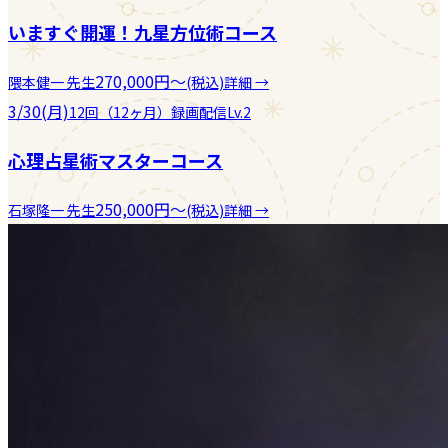
いますぐ開運！九星方位術コース
270,000
円
〜
隈本健一
先生
(税込)
詳細 →
3/30(月)
12回（12ヶ月）
録画配信
Lv.2
心理占星術マスターコース
250,000
円
〜
石塚隆一
先生
(税込)
詳細 →