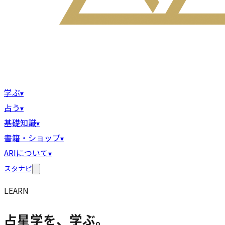
学ぶ
▾
占う
▾
基礎知識
▾
書籍・ショップ
▾
ARIについて
▾
スタナビ
LEARN
占星学を、学ぶ。