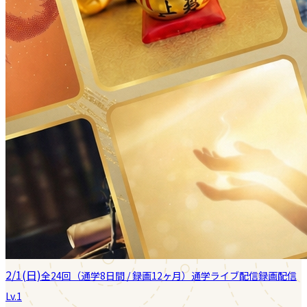
2/1(日)
全24回（通学8日間 / 録画12ヶ月）
通学
ライブ配信
録画配信
Lv.1