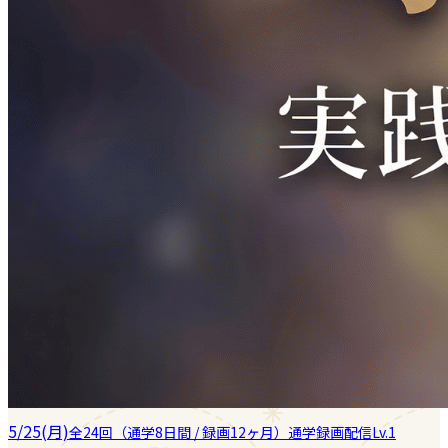
5/25(月)
全24回（通学8日間 / 録画12ヶ月）
通学
録画配信
Lv.1