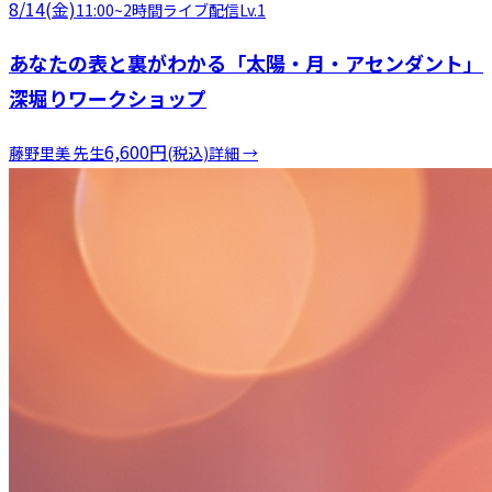
8/14(金)
11:00
~
2時間
ライブ配信
Lv.1
あなたの表と裏がわかる「太陽・月・アセンダント」
深堀りワークショップ
6,600
円
藤野里美
先生
(税込)
詳細 →