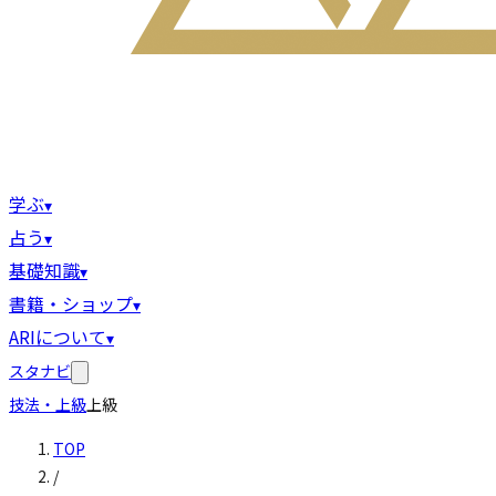
学ぶ
▾
占う
▾
基礎知識
▾
書籍・ショップ
▾
ARIについて
▾
スタナビ
技法・上級
上級
TOP
/