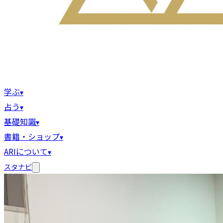
学ぶ
▾
占う
▾
基礎知識
▾
書籍・ショップ
▾
ARIについて
▾
スタナビ