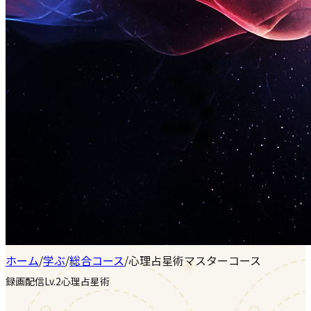
ホーム
/
学ぶ
/
総合コース
/
心理占星術マスターコース
録画配信
Lv.2
心理占星術