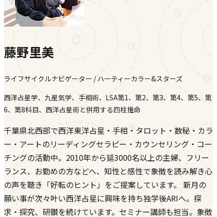
藤野里美
ライフサイクルナビゲーター / ハーティーカラー&スターズ
西洋占星学、九星気学、手相術、LSA第1、第2、第3、第4、第5、第
6、第8科目、西洋占星術と併用する四柱推命
千葉県北西部で西洋東洋占星・手相・タロット・数秘・カラ
ー・アートのリーディングセラピー・カウンセリング・コー
チングの活動中。2010年から延3000名以上の主婦、フリー
ランス、お勤めの方などへ、知性と感性で象徴を読み解き心
の声を聴き「好転のヒント」をご提案しています。 新月の
願い事が次々叶い西洋占星に興味を持ち独学後ARIへ。探
求・探究、研鑚を続けています。セミナー講師も担当。象徴