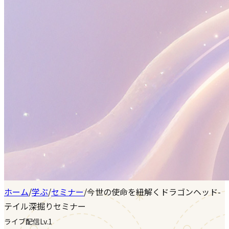
ホーム
/
学ぶ
/
セミナー
/
今世の使命を紐解くドラゴンヘッド-
テイル深掘りセミナー
ライブ配信
Lv.1