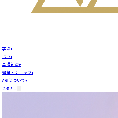
学ぶ
▾
占う
▾
基礎知識
▾
書籍・ショップ
▾
ARIについて
▾
スタナビ