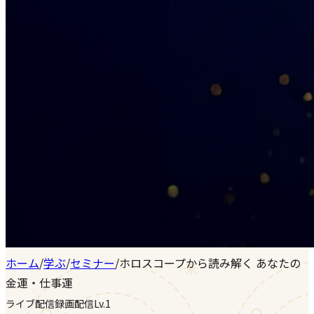
ホーム
/
学ぶ
/
セミナー
/
ホロスコープから読み解く あなたの
金運・仕事運
ライブ配信
録画配信
Lv.1