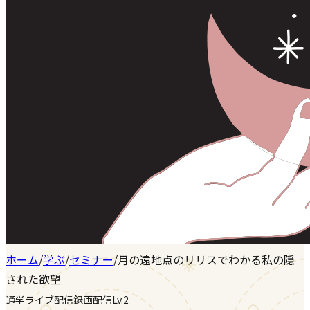
ホーム
/
学ぶ
/
セミナー
/
月の遠地点のリリスでわかる私の隠
された欲望
通学
ライブ配信
録画配信
Lv.2