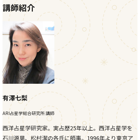
講師紹介
有澤七梨
ARI占星学総合研究所 講師
西洋占星学研究家。実占歴25年以上。西洋占星学を
石川源晃、松村潔の各氏に師事。1996年より東京ア