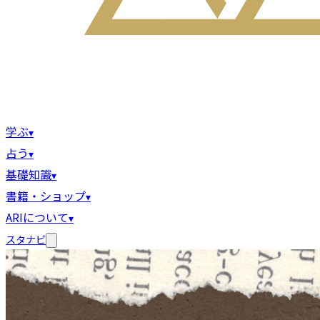
学ぶ
▾
占う
▾
基礎知識
▾
書籍・ショップ
▾
ARIについて
▾
スタナビ