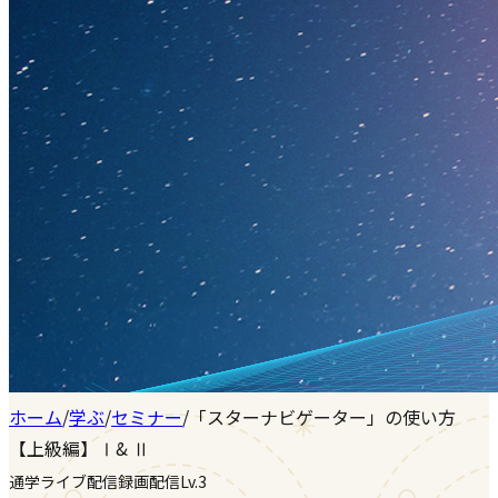
ホーム
/
学ぶ
/
セミナー
/
「スターナビゲーター」の使い方
【上級編】Ⅰ& Ⅱ
通学
ライブ配信
録画配信
Lv.3