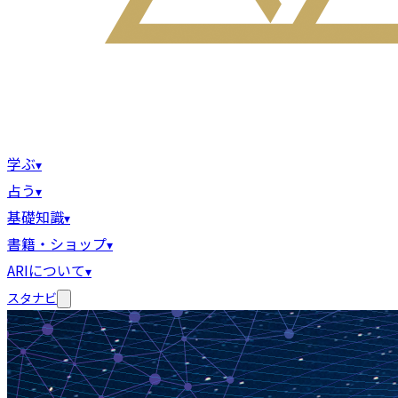
学ぶ
▾
占う
▾
基礎知識
▾
書籍・ショップ
▾
ARIについて
▾
スタナビ