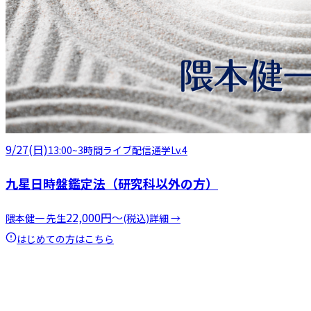
9/27(日)
13:00
~
3時間
ライブ配信
通学
Lv.4
九星日時盤鑑定法（研究科以外の方）
22,000
円
〜
隈本健一
先生
(税込)
詳細 →
はじめての方はこちら