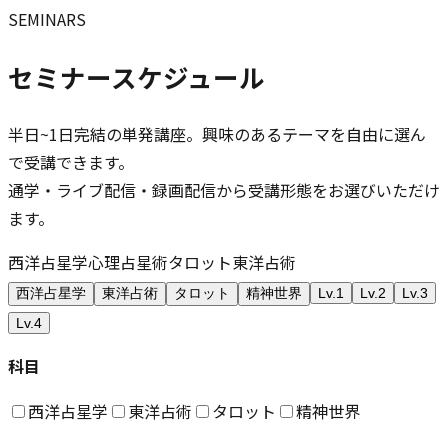
SEMINARS
セミナースケジュール
半日~1日完結の単発講座。興味のあるテーマを自由に選ん
で受講できます。
通学・ライブ配信・録画配信から受講形態をお選びいただけ
ます。
西洋占星学
心理占星術
タロット
東洋占術
西洋占星学
東洋占術
タロット
精神世界
Lv.1
Lv.2
Lv.3
Lv.4
科目
西洋占星学
東洋占術
タロット
精神世界