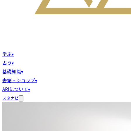
学ぶ
▾
占う
▾
基礎知識
▾
書籍・ショップ
▾
ARIについて
▾
スタナビ