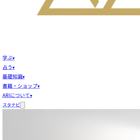
学ぶ
▾
占う
▾
基礎知識
▾
書籍・ショップ
▾
ARIについて
▾
スタナビ