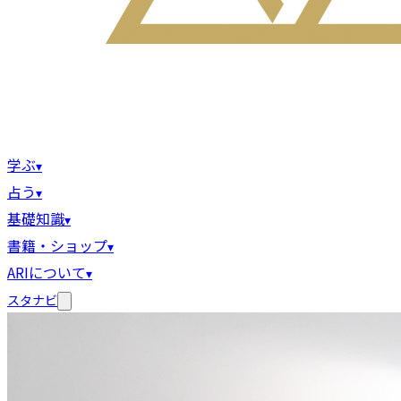
学ぶ
▾
占う
▾
基礎知識
▾
書籍・ショップ
▾
ARIについて
▾
スタナビ