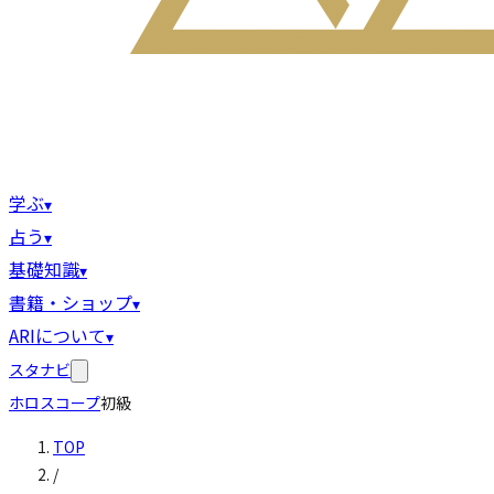
学ぶ
▾
占う
▾
基礎知識
▾
書籍・ショップ
▾
ARIについて
▾
スタナビ
ホロスコープ
初級
TOP
/