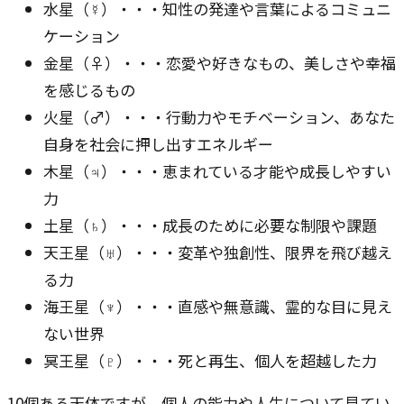
水星（☿）・・・知性の発達や言葉によるコミュニ
ケーション
金星（♀）・・・恋愛や好きなもの、美しさや幸福
を感じるもの
火星（♂）・・・行動力やモチベーション、あなた
自身を社会に押し出すエネルギー
木星（♃）・・・恵まれている才能や成長しやすい
力
土星（♄）・・・成長のために必要な制限や課題
天王星（♅）・・・変革や独創性、限界を飛び越え
る力
海王星（♆）・・・直感や無意識、霊的な目に見え
ない世界
冥王星（♇）・・・死と再生、個人を超越した力
10個ある天体ですが、個人の能力や人生について見てい