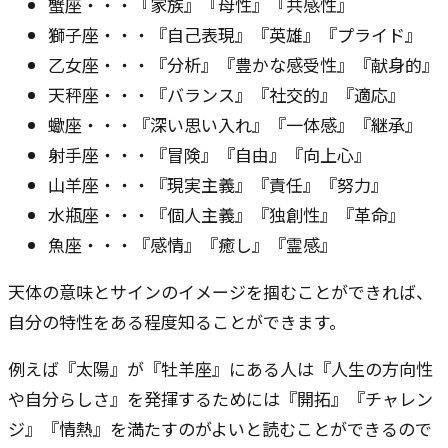
蟹座・・・『家族』『母性』『共感性』
獅子座・・・『自己表現』『英雄』『プライド』
乙女座・・・『分析』『豊かな感受性』『献身的』
天秤座・・・『バランス』『社交的』『適応』
蠍座​​・・・『深い思い入れ』『一体感』『継承』
射手座・・・『冒険』『自由』『向上心』
山羊座・・・『現実主義』『責任』『努力』
水瓶座・・・『個人主義』『独創性』『革命』
魚座・・・『感情』『癒し』『霊感』
天体の意味とサインのイメージを掴むことができれば、
自分の特性をある程度知ることができます。
例えば『太陽』が『牡羊座』にある人は『人生の方向性
や自分らしさ』を発揮するためには『開拓』『チャレン
ジ』『情熱』を満たすのがよいと読むことができるので