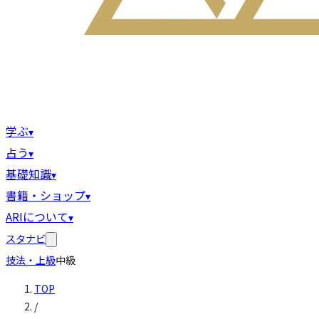
学ぶ
▾
占う
▾
基礎知識
▾
書籍・ショップ
▾
ARIについて
▾
スタナビ
技法・上級
中級
TOP
/