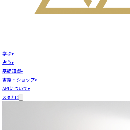
学ぶ
▾
占う
▾
基礎知識
▾
書籍・ショップ
▾
ARIについて
▾
スタナビ