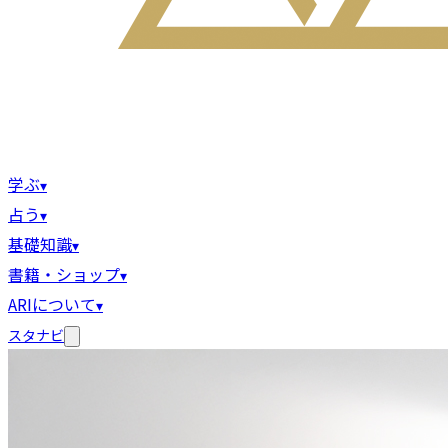
学ぶ
▾
占う
▾
基礎知識
▾
書籍・ショップ
▾
ARIについて
▾
スタナビ