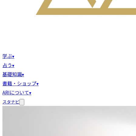
学ぶ
▾
占う
▾
基礎知識
▾
書籍・ショップ
▾
ARIについて
▾
スタナビ