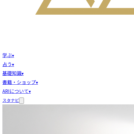
学ぶ
▾
占う
▾
基礎知識
▾
書籍・ショップ
▾
ARIについて
▾
スタナビ