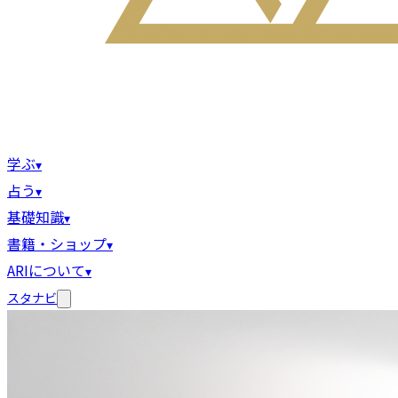
学ぶ
▾
占う
▾
基礎知識
▾
書籍・ショップ
▾
ARIについて
▾
スタナビ