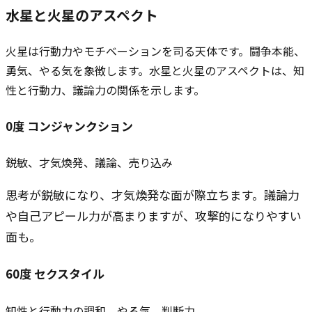
水星と
火星
のアスペクト
火星は行動力やモチベーションを司る天体です。闘争本能、
勇気、やる気を象徴します。水星と火星のアスペクトは、知
性と行動力、議論力の関係を示します。
0
度
コンジャンクション
鋭敏、才気煥発、議論、売り込み
思考が鋭敏になり、才気煥発な面が際立ちます。議論力
や自己アピール力が高まりますが、攻撃的になりやすい
面も。
60
度
セクスタイル
知性と行動力の調和、やる気、判断力