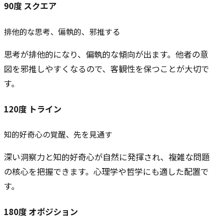
90
度
スクエア
排他的な思考、偏執的、邪推する
思考が排他的になり、偏執的な傾向が出ます。他者の意
図を邪推しやすくなるので、客観性を保つことが大切で
す。
120
度
トライン
知的好奇心の覚醒、先を見通す
深い洞察力と知的好奇心が自然に発揮され、複雑な問題
の核心を把握できます。心理学や哲学にも適した配置で
す。
180
度
オポジション