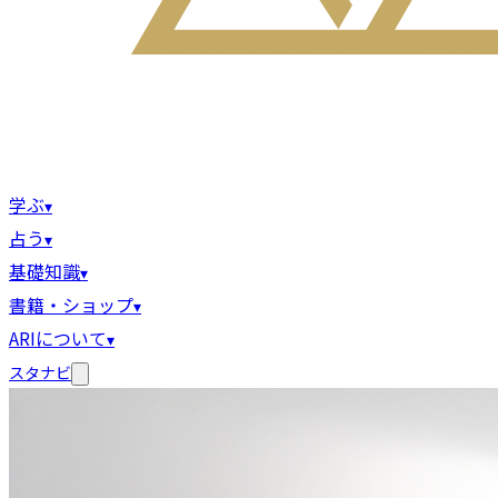
学ぶ
▾
占う
▾
基礎知識
▾
書籍・ショップ
▾
ARIについて
▾
スタナビ